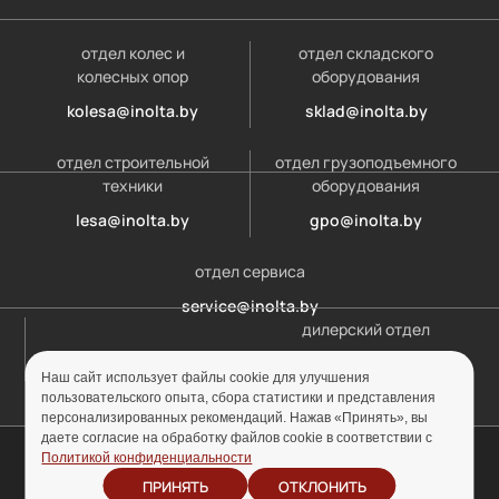
отдел колес и
отдел складского
колесных опор
оборудования
kolesa@inolta.by
sklad@inolta.by
отдел строительной
отдел грузоподъемного
техники
оборудования
lesa@inolta.by
gpo@inolta.by
отдел сервиса
service@inolta.by
дилерский отдел
opt@inolta.by
Наш сайт использует файлы cookie для улучшения
пользовательского опыта, сбора статистики и представления
персонализированных рекомендаций. Нажав «Принять», вы
даете согласие на обработку файлов cookie в соответствии с
© ООО «Инолта» 2010-2026 г. УНП 691302759
Политикой конфиденциальности
ПРИНЯТЬ
ОТКЛОНИТЬ
Отзыв согласия на