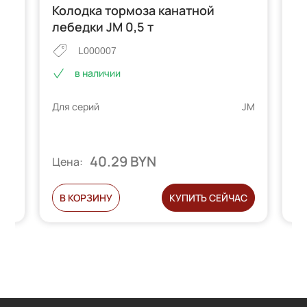
ей
Колодка тормоза канатной
К
лебедки JM 0,5 т
MD
L000007
в наличии
 MD
Для серий
JM
Дл
40.29 BYN
Цена:
Ц
С
В КОРЗИНУ
КУПИТЬ СЕЙЧАС