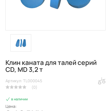
Клин каната для талей серий
CD, MD 3,2 т
Артикул: TL000045
(
0
)
в наличии
Цена: