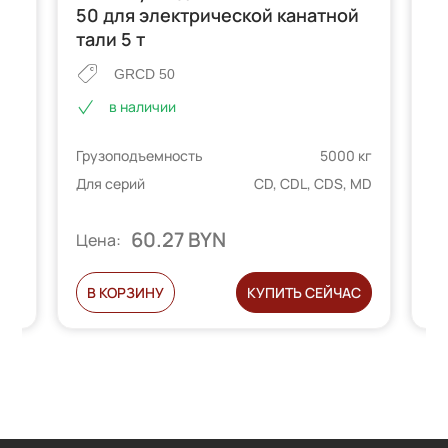
50 для электрической канатной
1
тали 5 т
та
GRCD 50
в наличии
 кг
Грузоподъемность
5000 кг
Гр
 MD
Для серий
CD, CDL, CDS, MD
Дл
60.27 BYN
Цена:
Ц
С
В КОРЗИНУ
КУПИТЬ СЕЙЧАС