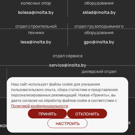
колесных опор
оборудования
kolesa@inolta.by
sklad@inolta.by
отдел строительной
отдел грузоподъемного
техники
оборудования
lesa@inolta.by
gpo@inolta.by
отдел сервиса
service@inolta.by
дилерский отдел
opt@inolta.by
Наш сайт использует файлы cookie для улучшения
пользовательского опыта, сбора статистики и представления
персонализированных рекомендаций. Нажав «Принять», вы
даете согласие на обработку файлов cookie в соответствии с
© ООО «Инолта» 2010-2026 г. УНП 691302759
Политикой конфиденциальности
ПРИНЯТЬ
ОТКЛОНИТЬ
Отзыв согласия на
Политика
обработку персональных
НАСТРОИТЬ
конфиденциальности
данных