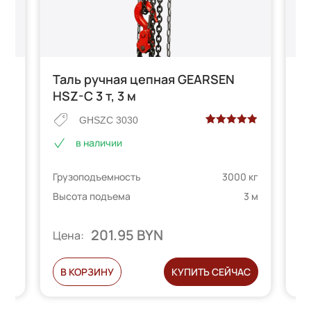
Таль ручная цепная GEARSEN
Т
HSZ-C 3 т, 3 м
HS
GHSZC 3030
Рейтинг
2
в наличии
 на
5.00
из 5 на
основе
 кг
Грузоподъемность
3000 кг
Гр
опроса
телей
пользователей
6 м
Высота подъема
3 м
Вы
201.95 BYN
Цена:
Ц
С
В КОРЗИНУ
КУПИТЬ СЕЙЧАС