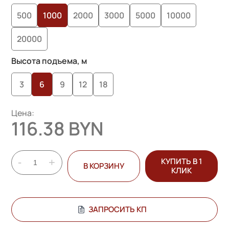
опроса
500
1000
2000
3000
5000
10000
пользователей
20000
Высота подъема, м
3
6
9
12
18
Цена:
116.38 BYN
-
+
КУПИТЬ В 1
В КОРЗИНУ
КЛИК
ЗАПРОСИТЬ КП