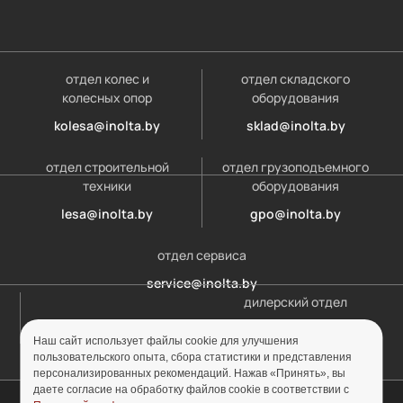
отдел колес и
отдел складского
колесных опор
оборудования
kolesa@inolta.by
sklad@inolta.by
отдел строительной
отдел грузоподъемного
техники
оборудования
lesa@inolta.by
gpo@inolta.by
отдел сервиса
service@inolta.by
дилерский отдел
opt@inolta.by
Наш сайт использует файлы cookie для улучшения
пользовательского опыта, сбора статистики и представления
персонализированных рекомендаций. Нажав «Принять», вы
даете согласие на обработку файлов cookie в соответствии с
© ООО «Инолта» 2010-2026 г. УНП 691302759