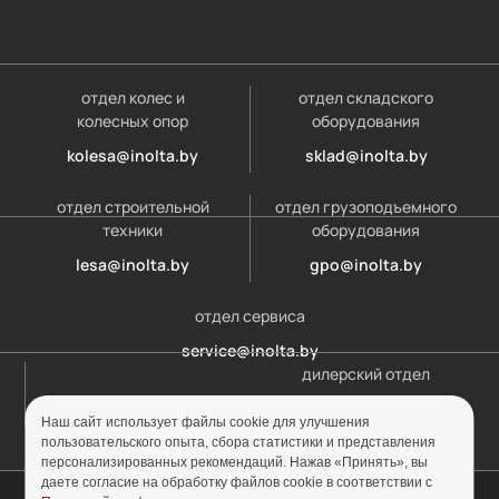
отдел колес и
отдел складского
колесных опор
оборудования
kolesa@inolta.by
sklad@inolta.by
отдел строительной
отдел грузоподъемного
техники
оборудования
lesa@inolta.by
gpo@inolta.by
отдел сервиса
service@inolta.by
дилерский отдел
opt@inolta.by
Наш сайт использует файлы cookie для улучшения
пользовательского опыта, сбора статистики и представления
персонализированных рекомендаций. Нажав «Принять», вы
даете согласие на обработку файлов cookie в соответствии с
© ООО «Инолта» 2010-2026 г. УНП 691302759