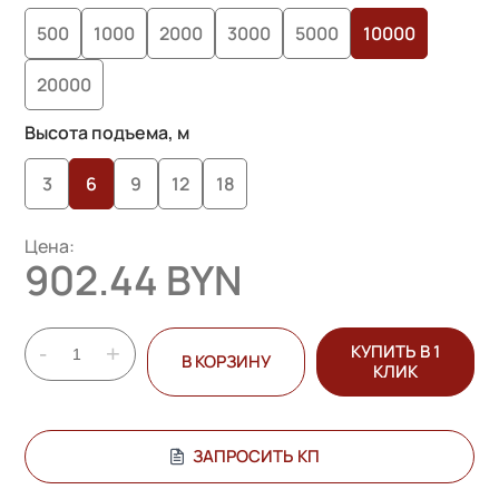
опроса
500
1000
2000
3000
5000
10000
пользователей
20000
Высота подъема, м
3
6
9
12
18
Цена:
902.44 BYN
-
+
КУПИТЬ В 1
В КОРЗИНУ
КЛИК
ЗАПРОСИТЬ КП