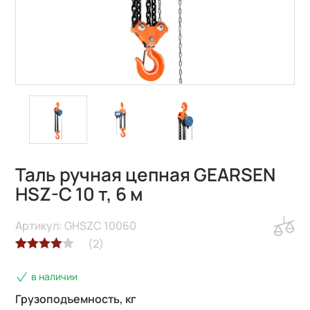
Таль ручная цепная GEARSEN
HSZ-C 10 т, 6 м
Артикул: GHSZC 10060
(
2
)
Рейтинг
2
в наличии
4.00
из 5
на основе
Грузоподъемность, кг