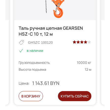
Таль ручная цепная GEARSEN
Т
HSZ-C 10 т, 12 м
HS
GHSZC 100120
Рейтинг
2
в наличии
 на
4.00
из 5
на основе
 кг
Грузоподъемность
10000 кг
Гр
опроса
телей
пользователей
3 м
Высота подъема
12 м
Вы
1 143.61 BYN
Цена:
Ц
С
В КОРЗИНУ
КУПИТЬ СЕЙЧАС