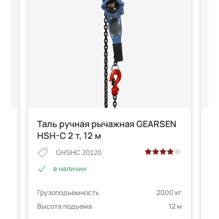
N
Таль ручная рычажная GEARSEN
Т
HSH-C 2 т, 12 м
HS
GHSHC 20120
Рейтинг
2
в наличии
 на
4.00
из 5
на основе
 кг
Грузоподъемность
2000 кг
Гр
опроса
телей
пользователей
6 м
Высота подъема
12 м
Вы