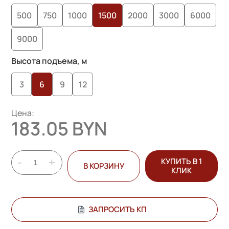
опроса
500
750
1000
1500
2000
3000
6000
пользователей
9000
Высота подъема, м
3
6
9
12
Цена:
183.05 BYN
-
+
КУПИТЬ В 1
В КОРЗИНУ
КЛИК
ЗАПРОСИТЬ КП