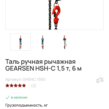
Таль ручная рычажная
GEARSEN HSH-C 1,5 т, 6 м
Артикул: GHSHC 1560
(
2
)
Рейтинг
2
в наличии
5.00
из 5 на
основе
Грузоподъемность, кг