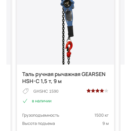
N
Таль ручная рычажная GEARSEN
Т
HSH-C 1,5 т, 9 м
HS
GHSHC 1590
Рейтинг
2
в наличии
4.00
из 5
е
на основе
 кг
Грузоподъемность
1500 кг
Гр
опроса
телей
пользователей
2 м
Высота подъема
9 м
Вы