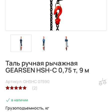
Таль ручная рычажная
GEARSEN HSH-C 0,75 т, 9 м
Артикул: GHSHC 07590
(
2
)
Рейтинг
2
в наличии
5.00
из 5 на
основе
Грузоподъемность, кг