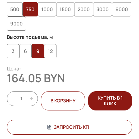
опроса
500
750
1000
1500
2000
3000
6000
пользователей
9000
Высота подъема, м
3
6
9
12
Цена:
164.05 BYN
-
+
КУПИТЬ В 1
В КОРЗИНУ
КЛИК
ЗАПРОСИТЬ КП