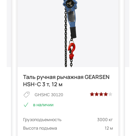
N
Таль ручная рычажная GEARSEN
Т
HSH-C 3 т, 12 м
HS
GHSHC 30120
Рейтинг
2
в наличии
4.00
из 5
е
на основе
 кг
Грузоподъемность
3000 кг
Гр
опроса
телей
пользователей
9 м
Высота подъема
12 м
Вы