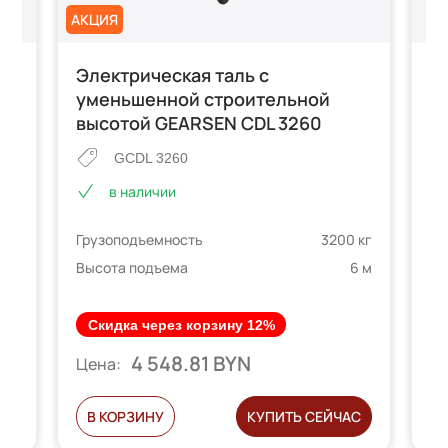
АКЦИЯ
Электрическая таль с
Т
уменьшенной строительной
G
высотой GEARSEN CDL 3260
GCDL 3260
в наличии
 кг
Гр
Грузоподъемность
3200 кг
2 м
Вы
Высота подъема
6 м
Скидка через корзину 12%
4 548.81 BYN
Цена:
Ц
С
В КОРЗИНУ
КУПИТЬ СЕЙЧАС