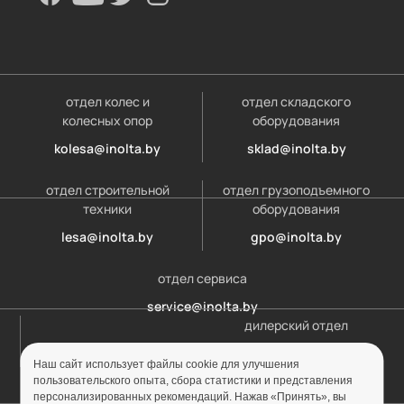
отдел колес и
отдел складского
колесных опор
оборудования
kolesa@inolta.by
sklad@inolta.by
отдел строительной
отдел грузоподъемного
техники
оборудования
lesa@inolta.by
gpo@inolta.by
отдел сервиса
service@inolta.by
дилерский отдел
opt@inolta.by
Наш сайт использует файлы cookie для улучшения
пользовательского опыта, сбора статистики и представления
персонализированных рекомендаций. Нажав «Принять», вы