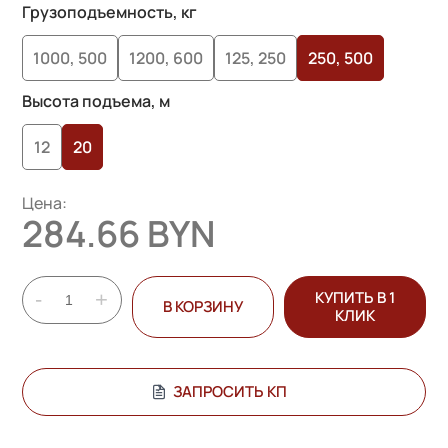
основе
Грузоподъемность, кг
опроса
1000, 500
1200, 600
125, 250
250, 500
пользователей
Высота подъема, м
12
20
Цена:
284.66 BYN
-
+
КУПИТЬ В 1
В КОРЗИНУ
КЛИК
ЗАПРОСИТЬ КП