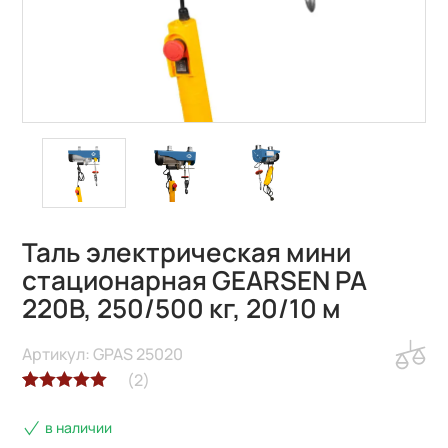
Таль электрическая мини
стационарная GEARSEN PA
220В, 250/500 кг, 20/10 м
Артикул: GPAS 25020
(
2
)
Рейтинг
2
в наличии
5.00
из 5 на