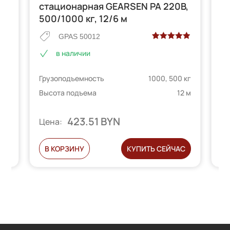
0
стационарная GEARSEN PA 220В,
с
500/1000 кг, 12/6 м
2
GPAS 50012
Рейтинг
3
в наличии
5.00
из 5 на
 кг
основе
Грузоподъемность
1000, 500 кг
Гр
6 м
опроса
пользователей
Высота подъема
12 м
Вы
423.51 BYN
Цена:
Ц
С
В КОРЗИНУ
КУПИТЬ СЕЙЧАС