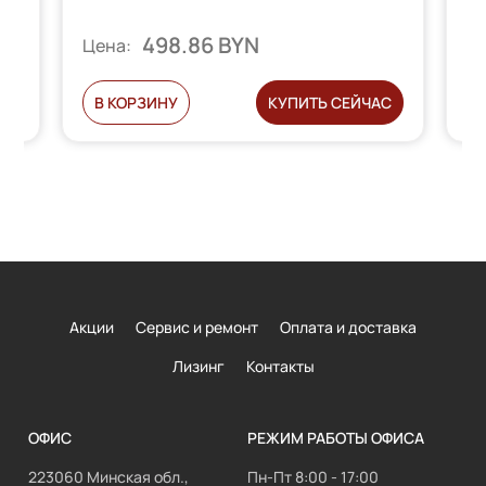
498.86 BYN
Цена:
Ц
С
В КОРЗИНУ
КУПИТЬ СЕЙЧАС
Акции
Сервис и ремонт
Оплата и доставка
Лизинг
Контакты
ОФИС
РЕЖИМ РАБОТЫ ОФИСА
223060 Минская обл.,
Пн-Пт 8:00 - 17:00