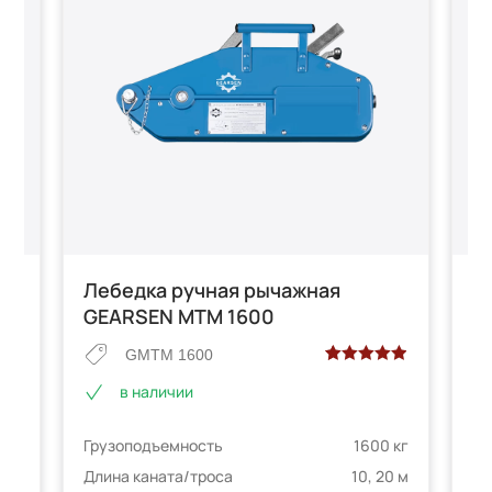
Лебедка ручная рычажная
Л
GEARSEN MTM 1600
M
GMTM 1600
Рейтинг
2
в наличии
5.00
из 5 на
основе
 кг
Гр
Грузоподъемность
1600 кг
опроса
0 м
Дл
пользователей
Длина каната/троса
10, 20 м