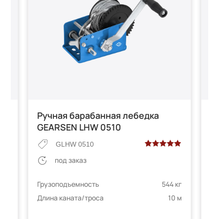
Ручная барабанная лебедка
Р
GEARSEN LHW 0510
G
GLHW 0510
Рейтинг
1
под заказ
5.00
из 5 на
основе
 кг
Грузоподъемность
544 кг
Гр
опроса
0 м
Длина каната/троса
10 м
Дл
пользователя