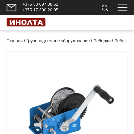
+375 33 697 38 61
+375 17 300 20 05
Главная
/
Грузоподъемное оборудование
/
Лебедки
/
Лебедки 