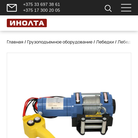
+375 33 697 38 61
+375 17 300 20 05
Главная
/
Грузоподъемное оборудование
/
Лебедки
/
Лебедки 