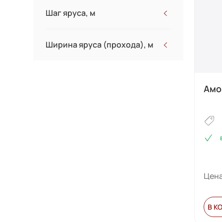
Шаг яруса, м
Ширина яруса (прохода), м
Амо
Цена
В К