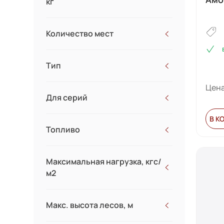
кг
Количество мест
Тип
Цена
Для серий
В К
RF-110T
Топливо
RF-60, RF-90T
RF-70T
Максимальная нагрузка, кгс/
RF-80T
м2
RF-R330
RS-50
RS-R170
Макс. высота лесов, м