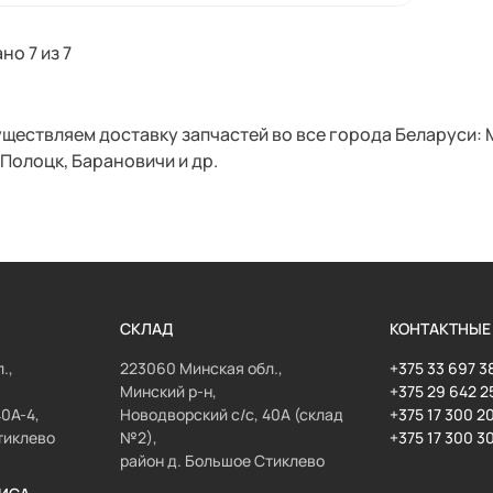
но 7 из
7
ществляем доставку запчастей во все города Беларуси: М
 Полоцк, Барановичи и др.
СКЛАД
КОНТАКТНЫЕ
.,
223060 Минская обл.,
+375 33 697 3
Минский р-н,
+375 29 642 2
40А-4,
Новодворский с/с, 40А (склад
+375 17 300 2
тиклево
№2),
+375 17 300 3
район д. Большое Стиклево