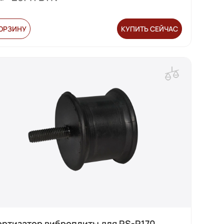
КОРЗИНУ
КУПИТЬ СЕЙЧАС
ртизатор виброплиты для RS-R170