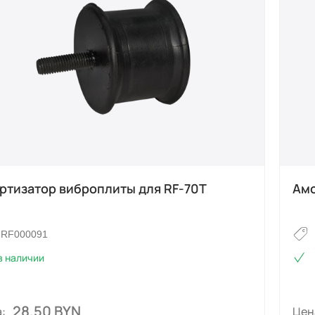
ртизатор виброплиты для RF-70T
Амо
RF000091
в наличии
28.50 BYN
:
Цен