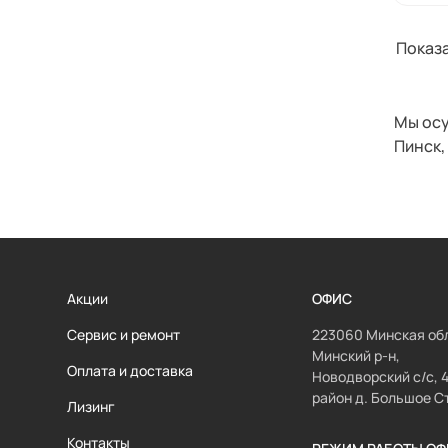
Показа
Мы осу
Пинск,
Акции
ОФИС
Сервис и ремонт
223060 Минская обл
Минский р-н,
Оплата и доставка
Новодворский с/с, 
район д. Большое С
Лизинг
Контакты