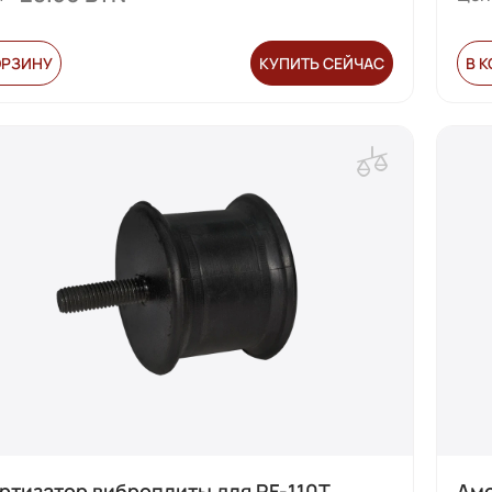
ОРЗИНУ
КУПИТЬ СЕЙЧАС
В 
ртизатор виброплиты для RF-110T
Амо