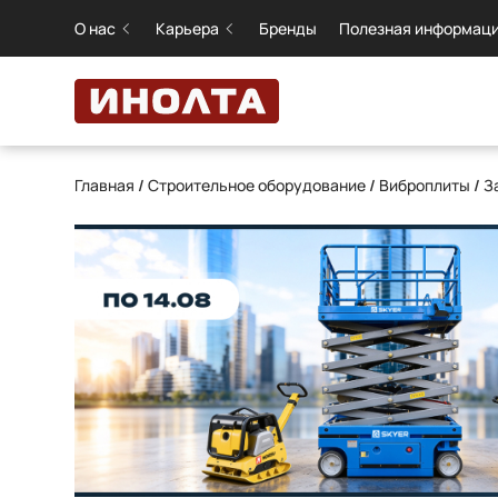
О нас
Карьера
Бренды
Полезная информац
Главная
/
Строительное оборудование
/
Виброплиты
/
З