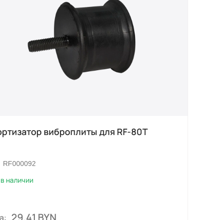
ртизатор виброплиты для RF-80T
RF000092
в наличии
29.41 BYN
а: