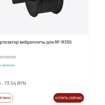
ртизатор виброплиты для RF-R330
RF000095
в наличии
73.54 BYN
:
ОРЗИНУ
КУПИТЬ СЕЙЧАС