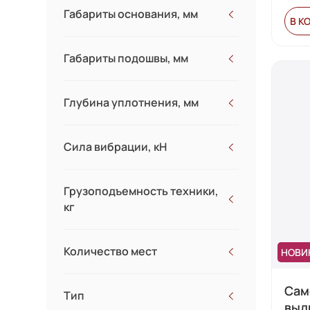
2380
Габариты основания, мм
В К
2480
2500
Габариты подошвы, мм
2550
2820
2950
Глубина уплотнения, мм
2980
3218
Сила вибрации, кН
3504
3660
Грузоподъемность техники,
3670
кг
Количество мест
НОВИ
Сам
Тип
выд