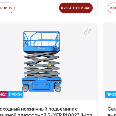
ОРЗИНУ
КУПИТЬ СЕЙЧАС
В 
НКА
ПРОФИ
ПРО
оходный ножничный подъемник с
Сам
вижной платформой SKYER PL0823 li-ion
выд