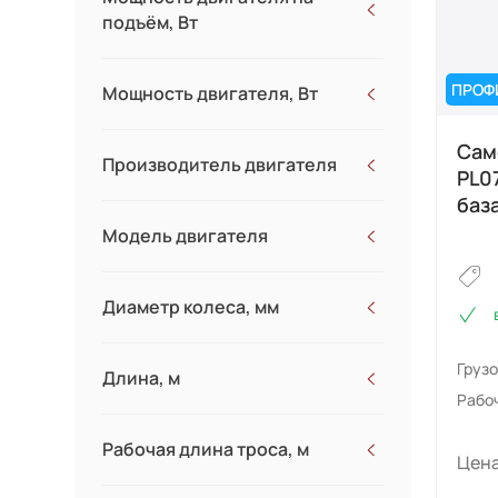
790
4.5
подъём, Вт
14
16
1070
2500
1120
3.3
ПРОФ
Мощность двигателя, Вт
1320
4.5
1430
2200
Сам
1540
Производитель двигателя
PL0
1580
баз
1630
Модель двигателя
1750
1830
Диаметр колеса, мм
1970
1980
305
Груз
Длина, м
2030
380
Рабо
2040
2200
Рабочая длина троса, м
Цена
2260