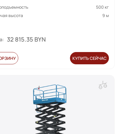
зоподъемность
500 кг
чая высота
9 м
32 815.35 BYN
а:
КОРЗИНУ
КУПИТЬ СЕЙЧАС