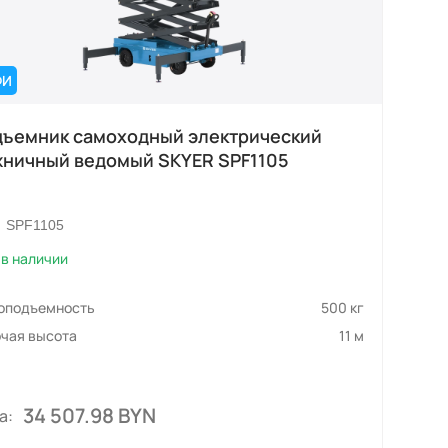
ФИ
ъемник самоходный электрический
ничный ведомый SKYER SPF1105
SPF1105
в наличии
зоподъемность
500 кг
чая высота
11 м
34 507.98 BYN
а: