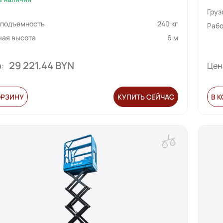
а
Гру
ователя
оподъемность
240 кг
Рабо
чая высота
6 м
29 221.44 BYN
:
Цен
ОРЗИНУ
КУПИТЬ СЕЙЧАС
В 