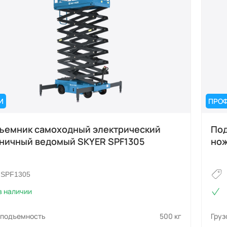
И
ПРО
ъемник самоходный электрический
Под
ничный ведомый SKYER SPF1305
нож
SPF1305
в наличии
оподъемность
500 кг
Гру