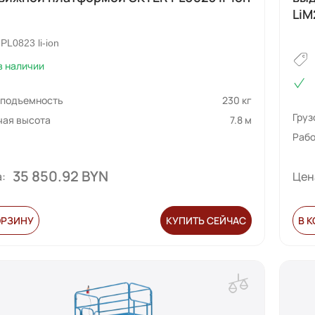
LiM
PL0823 li-ion
в наличии
оподъемность
230 кг
Гру
чая высота
7.8 м
Рабо
35 850.92 BYN
:
Цен
ОРЗИНУ
КУПИТЬ СЕЙЧАС
В 