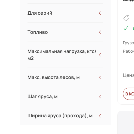
Для серий
Топливо
Груз
Максимальная нагрузка, кгс/
Рабо
м2
Цена
Макс. высота лесов, м
В К
Шаг яруса, м
Ширина яруса (прохода), м