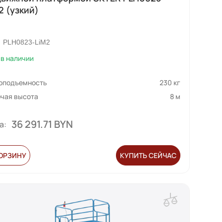
2 (узкий)
PLH0823-LiM2
в наличии
зоподъемность
230 кг
чая высота
8 м
36 291.71 BYN
а:
КОРЗИНУ
КУПИТЬ СЕЙЧАС