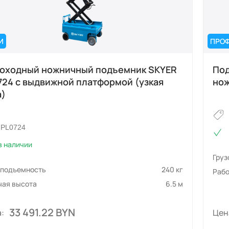
И
ПРО
оходный ножничный подъемник SKYER
Под
724 с выдвижной платформой (узкая
нож
а)
PL0724
в наличии
Гру
оподъемность
240 кг
Рабо
чая высота
6.5 м
33 491.22 BYN
:
Цен