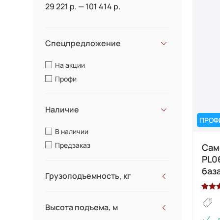
29 221 р. — 101 414 р.
Спецпредложение
На акции
Профи
Наличие
ПРОФ
В наличии
Предзаказ
Сам
PL0
баз
Грузоподъемность, кг
230
Рейти
1
Высота подъема, м
5.00
и
240
основ