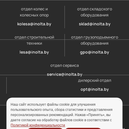
отдел колес и
отдел складского
колесных опор
оборудования
kolesa@inolta.by
sklad@inolta.by
отдел строительной
отдел грузоподъемного
техники
оборудования
lesa@inolta.by
gpo@inolta.by
отдел сервиса
service@inolta.by
дилерский отдел
opt@inolta.by
Наш сайт использует файлы cookie для улучшения
пользовательского опыта, сбора статистики и представления
© ООО «Инолта» 2010-2026 г. УНП 691302759
персонализированных рекомендаций. Нажав «Принять», вы
даете согласие на обработку файлов cookie в соответствии с
Отзыв согласия на
Политика
Политикой конфиденциальности