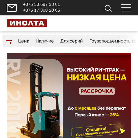
+375 33 697 38 61
+375 17 300 20 05
Цена
Наличие
Для серий
Грузоподъемность тех
Главная
/
Складская техника
/
Запчасти для складской техник