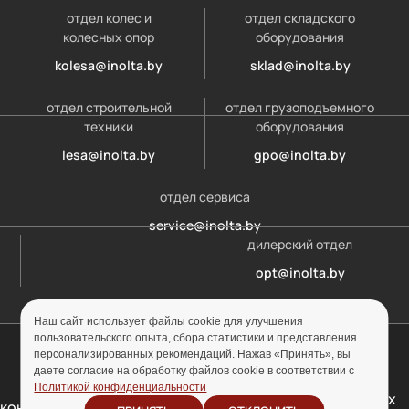
отдел колес и
отдел складского
колесных опор
оборудования
kolesa@inolta.by
sklad@inolta.by
отдел строительной
отдел грузоподъемного
техники
оборудования
lesa@inolta.by
gpo@inolta.by
отдел сервиса
service@inolta.by
дилерский отдел
opt@inolta.by
Наш сайт использует файлы cookie для улучшения
пользовательского опыта, сбора статистики и представления
© ООО «Инолта» 2010-2026 г. УНП 691302759
персонализированных рекомендаций. Нажав «Принять», вы
даете согласие на обработку файлов cookie в соответствии с
Отзыв согласия на
Политика
Политикой конфиденциальности
обработку персональных
конфиденциальности