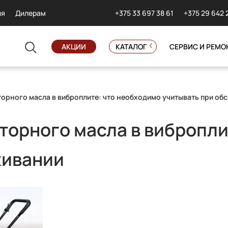
+375 33 697 38 61
+375 29 642 
ия
Дилерам
АКЦИИ
КАТАЛОГ
СЕРВИС И РЕМО
торного масла в виброплите: что необходимо учитывать при об
торного масла в вибропли
живании