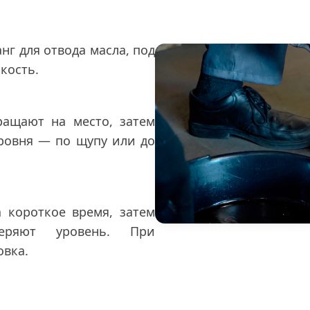
нг для отвода масла, под
кость.
ращают на место, затем
уровня — по щупу или до
а короткое время, затем
еряют уровень. При
овка.