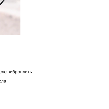
теле виброплиты
сла