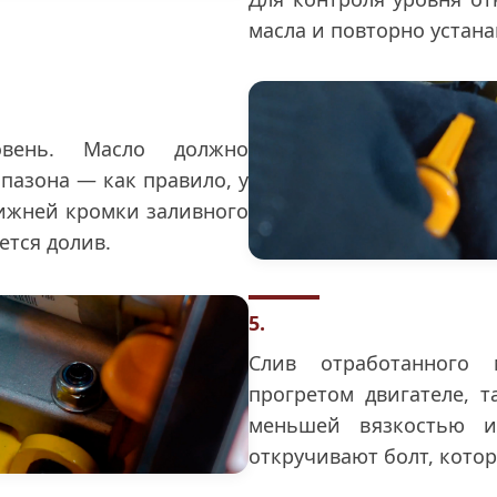
масла и повторно устана
овень. Масло должно
пазона — как правило, у
нижней кромки заливного
ется долив.
5.
Слив отработанного 
прогретом двигателе, т
меньшей вязкостью и
откручивают болт, кото