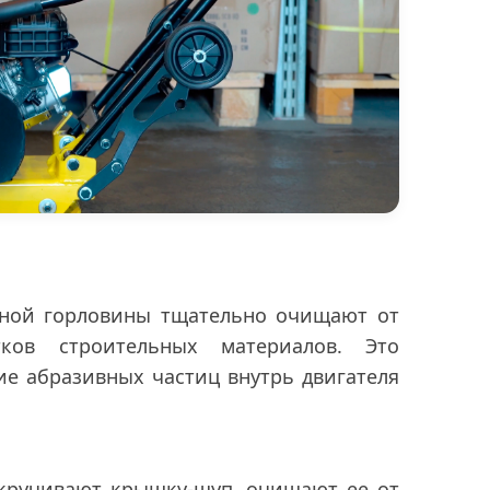
вной горловины тщательно очищают от
ков строительных материалов. Это
е абразивных частиц внутрь двигателя
ткручивают крышку-щуп, очищают ее от