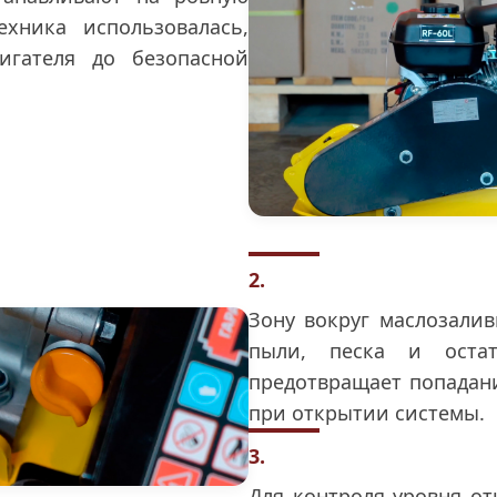
ехника использовалась,
игателя до безопасной
2.
Зону вокруг маслозали
пыли, песка и остат
предотвращает попадани
при открытии системы.
3.
Для контроля уровня о