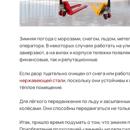
Зимняя погода с морозами, снегом, льдом, мете
оператора. В некоторых случаях работать на ул
замерзают, а на вилах и корпусе тележки появля
финансовые, так и репутационные.
Если двор тщательно очищен от снега или работ
нержавеющей стали
, поскольку они устойчивы к
тёплое помещение.
Для лёгкого передвижения по льду и засыпанн
колёсами. Они способны передвигаться не тольк
Итак, пришло время подумать о том, что зимняя
Приобретение подходящей «зимней» модели гид