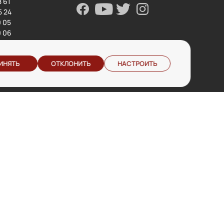
8 61
5 24
0 05
0 06
Заказать звонок
Написать сообщение
ИНЯТЬ
ОТКЛОНИТЬ
НАСТРОИТЬ
отдел сервиса
дилерский отдел
service@inolta.by
opt@inolta.by
ональных данных