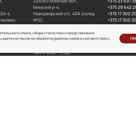
.,
223060 Минская обл.,
+375 33 697 3
Минский р-н,
+375 29 642 2
40А-4,
Новодворский с/с, 40А (склад
+375 17 300 2
тиклево
№2),
+375 17 300 3
район д. Большое Стиклево
ательского опыта, сбора статистики и представления
ИСА
даете согласие на обработку файлов cookie в соответствии с
ПР
РЕЖИМ РАБОТЫ СКЛАДА
Пн-Пт 8:00 - 17:00
Сб-Вс выходной
отдел строительной
отдел грузоподъемного
техники
оборудования
lesa@inolta.by
gpo@inolta.by
© ООО «Инолта» 2010-2026 г. УНП 691302759
денциальности
Отзыв согласия на обработку перс