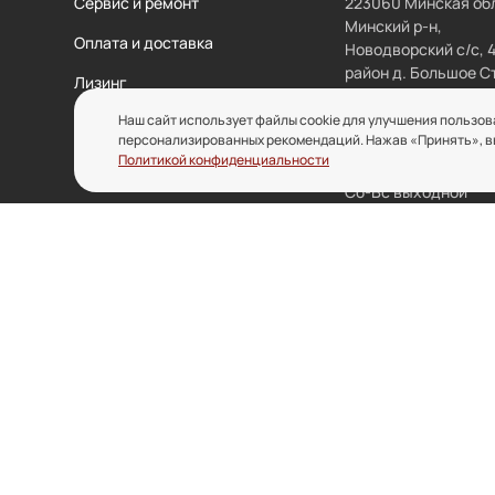
Сервис и ремонт
223060 Минская обл
Минский р-н,
Оплата и доставка
Новодворский с/с, 
район д. Большое С
Лизинг
Наш сайт использует файлы cookie для улучшения пользов
Контакты
РЕЖИМ РАБОТЫ ОФ
персонализированных рекомендаций. Нажав «Принять», вы 
Политикой конфиденциальности
Пн-Пт 8:00 - 17:00
Сб-Вс выходной
отдел колес и
отдел складского
колесных опор
оборудования
kolesa@inolta.by
sklad@inolta.by
Политика конфи