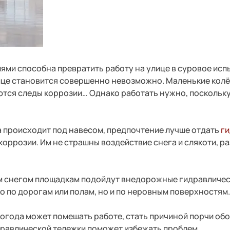
лями способна превратить работу на улице в суровое ис
ице становится совершенно невозможно. Маленькие колёс
ются следы коррозии… Однако работать нужно, поскольку 
а происходит под навесом, предпочтение лучше отдать
ги
 коррозии. Им не страшны воздействие снега и слякоти, 
ым снегом площадкам подойдут внедорожные гидравличе
о по дорогам или полам, но и по неровным поверхностям
 погода может помешать работе, стать причиной порчи об
равлической тележки поможет избежать проблем.