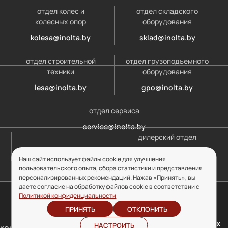
отдел колес и
отдел складского
колесных опор
оборудования
kolesa@inolta.by
sklad@inolta.by
отдел строительной
отдел грузоподъемного
техники
оборудования
lesa@inolta.by
gpo@inolta.by
отдел сервиса
service@inolta.by
дилерский отдел
opt@inolta.by
Наш сайт использует файлы cookie для улучшения
пользовательского опыта, сбора статистики и представления
персонализированных рекомендаций. Нажав «Принять», вы
даете согласие на обработку файлов cookie в соответствии с
© ООО «Инолта» 2010-2026 г. УНП 691302759
Политикой конфиденциальности
ПРИНЯТЬ
ОТКЛОНИТЬ
Отзыв согласия на
Политика
обработку персональных
НАСТРОИТЬ