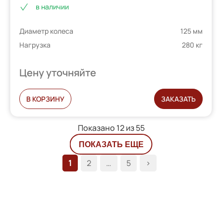
в наличии
5.00
из 5 на
основе
Диаметр колеса
125 мм
опроса
пользователей
Нагрузка
280 кг
Цену уточняйте
В КОРЗИНУ
ЗАКАЗАТЬ
Показано 12 из
55
ПОКАЗАТЬ ЕЩЕ
1
2
…
5
>