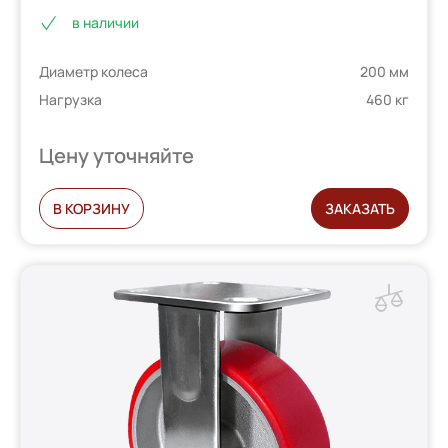
Рейтинг
2
в наличии
5.00
из 5 на
основе
Диаметр колеса
200 мм
опроса
пользователей
Нагрузка
460 кг
Цену уточняйте
В КОРЗИНУ
ЗАКАЗАТЬ