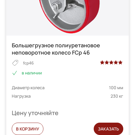
Большегрузное полиуретановое
неповоротное колесо FCp 46
fcp46
Рейтинг
2
в наличии
5.00
из 5 на
основе
Диаметр колеса
100 мм
опроса
пользователей
Нагрузка
230 кг
Цену уточняйте
В КОРЗИНУ
ЗАКАЗАТЬ