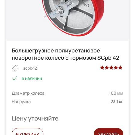
Большегрузное полиуретановое
поворотное колесо с тормозом SCpb 42
scpb42
Рейтинг
2
в наличии
5.00
из 5 на
основе
Диаметр колеса
100 мм
опроса
пользователей
Нагрузка
230 кг
Цену уточняйте
В КОРЗИНУ
ЗАКАЗАТЬ