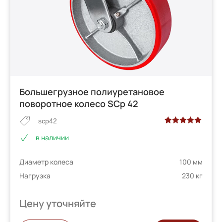
Большегрузное полиуретановое
поворотное колесо SCp 42
scp42
Рейтинг
2
в наличии
5.00
из 5 на
основе
Диаметр колеса
100 мм
опроса
пользователей
Нагрузка
230 кг
Цену уточняйте