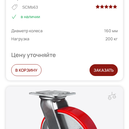
SCMb63
Рейтинг
2
в наличии
5.00
из 5 на
основе
Диаметр колеса
160 мм
опроса
пользователей
Нагрузка
200 кг
Цену уточняйте
В КОРЗИНУ
ЗАКАЗАТЬ