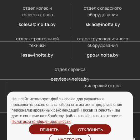
отдел колес и
отдел складского
колесных опор
оборудования
kolesa@inolta.by
sklad@inolta.by
отдел строительной
отдел грузоподъемного
техники
оборудования
lesa@inolta.by
gpo@inolta.by
отдел сервиса
service@inolta.by
дилерский отдел
opt@inolta.by
Наш сайт использует файлы cookie для улучшения
пользовательского опыта, сбора статистики и представления
персонализированных рекомендаций. Нажав «Принять», вы
даете согласие на обработку файлов cookie в соответствии с
© ООО «Инолта» 2010-2026 г. УНП 691302759
Политикой конфиденциальности
ПРИНЯТЬ
ОТКЛОНИТЬ
Отзыв согласия на
Политика
обработку персональных
НАСТРОИТЬ