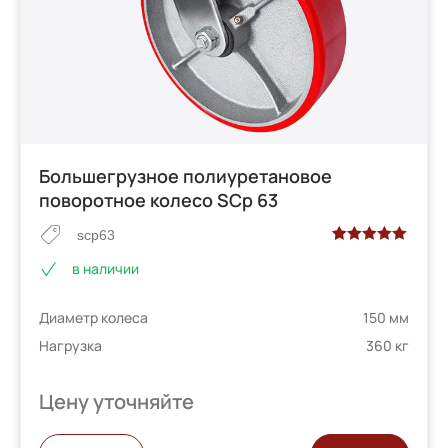
Большегрузное полиуретановое
поворотное колесо SCp 63
scp63
Рейтинг
3
в наличии
5.00
из 5 на
основе
Диаметр колеса
150 мм
опроса
пользователей
Нагрузка
360 кг
Цену уточняйте