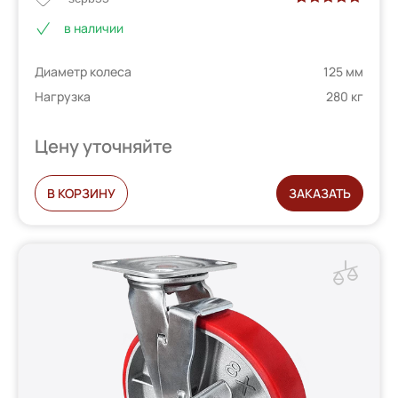
Рейтинг
2
в наличии
5.00
из 5 на
основе
Диаметр колеса
125 мм
опроса
пользователей
Нагрузка
280 кг
Цену уточняйте
В КОРЗИНУ
ЗАКАЗАТЬ