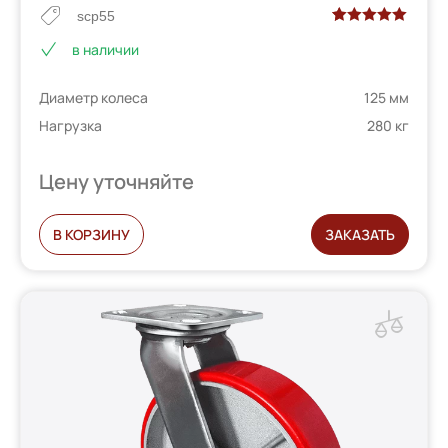
scp55
Рейтинг
2
в наличии
5.00
из 5 на
основе
Диаметр колеса
125 мм
опроса
пользователей
Нагрузка
280 кг
Цену уточняйте
В КОРЗИНУ
ЗАКАЗАТЬ