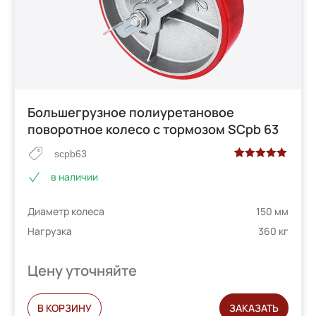
Большегрузное полиуретановое
поворотное колесо с тормозом SCpb 63
scpb63
Рейтинг
2
в наличии
5.00
из 5 на
основе
Диаметр колеса
150 мм
опроса
пользователей
Нагрузка
360 кг
Цену уточняйте
В КОРЗИНУ
ЗАКАЗАТЬ