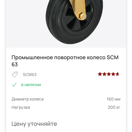
Промышленное поворотное колесо SCM
63
SCM63
Рейтинг
3
в наличии
4.67
из 5
на основе
Диаметр колеса
160 мм
опроса
пользователей
Нагрузка
200 кг
Цену уточняйте