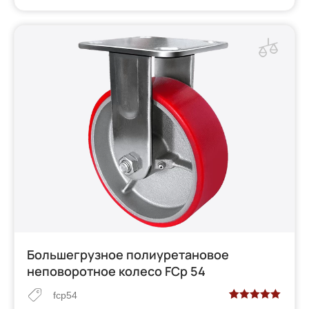
Большегрузное полиуретановое
неповоротное колесо FCp 54
fcp54
Рейтинг
2