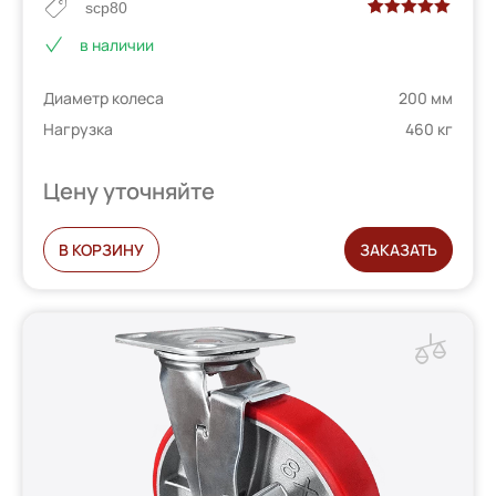
scp80
Рейтинг
2
в наличии
5.00
из 5 на
основе
Диаметр колеса
200 мм
опроса
пользователей
Нагрузка
460 кг
Цену уточняйте
В КОРЗИНУ
ЗАКАЗАТЬ