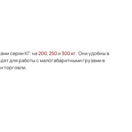
ами серии КГ: на
200
,
250
и
300 кг
. Они удобны в
дят для работы с малогабаритными грузами в
и торговли.