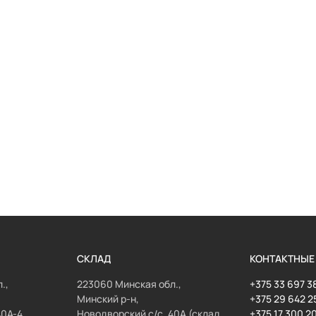
СКЛАД
КОНТАКТНЫЕ
.,
223060 Минская обл.,
+375 33 697 3
Минский р-н,
+375 29 642 2
40А-4,
Новодворский с/с, 40А (склад
+375 17 300 2